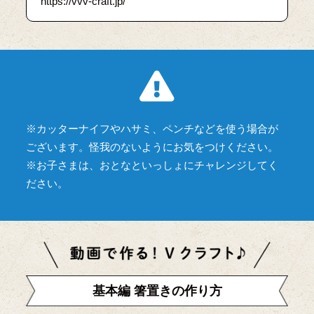
https://vvv-craft.jp/
※カッターナイフやハサミ、ペンチなどを使う場合が
ございます。怪我のないようにお気をつけください。
※お子さまは、おとなといっしょにチャレンジしてく
ださい。
基本編 箸置きの作り方