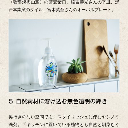
〈砥部焼梅山窯〉の蕎麦猪口、稲吉善光さんの平皿、瀬
戸本業窯のタイル、宮木英至さんのオーバルプレート。
5_自然素材に溶け込む無色透明の輝き
奥行きのない空間でも、スタイリッシュに佇むヤシノミ
洗剤。「キッチンに置いている植物とも自然と馴染むく