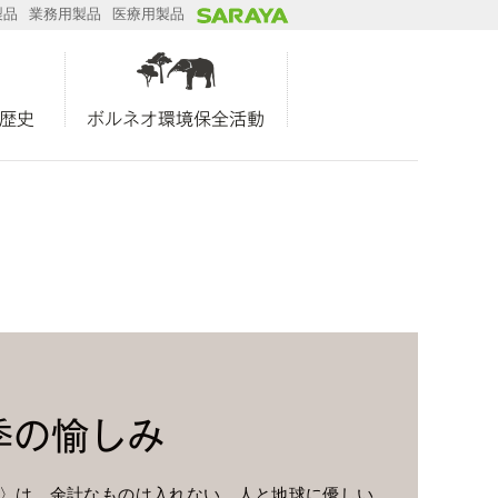
製品
業務用製品
医療用製品
歴史
ボルネオ環境保全活動
季の愉しみ
〉は、余計なものは入れない、人と地球に優しい