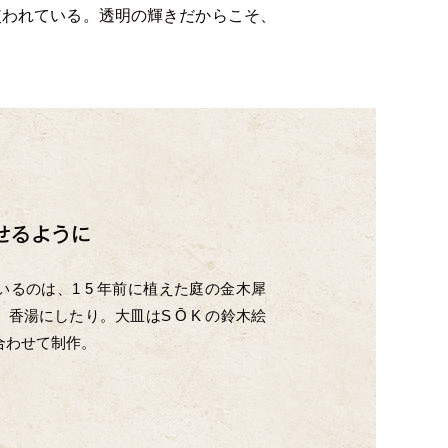
に使われている。透明の輝きだからこそ、
せるように
るのは、1 5 年前に植えた庭の金木犀
香湯にしたり。大皿はS Ō K の鈴木絵
合わせて制作。